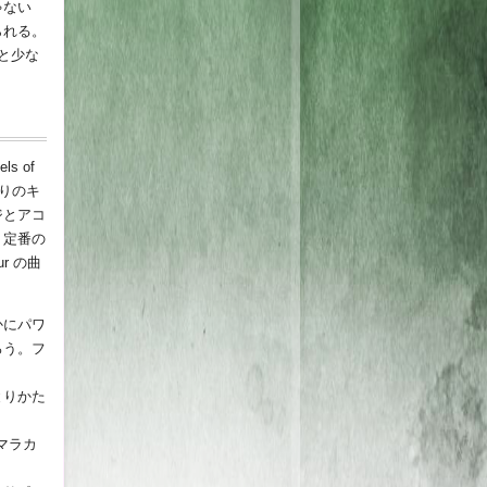
ゃない
られる。
と少な
 of
通りのキ
ジとアコ
。定番の
r の曲
かにパワ
ろう。フ
とりかた
マラカ