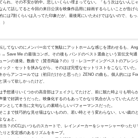
てられ、その不安が的中。悲しいくらい埋まってない。「もう次はないんじ
なんて話してると今回の来日公演を映像作品用に録画するらしいことが告げ
的には7割くらいは入ってた印象だが、最後尾にいたわけではないので、もっ
。）
転してないのにメンバー出てて無駄にアットホームな感じを漂わせるも、Angels
ven → Save Me の最強コンボ。その後も バンドのベスト選曲という宣伝文句
ューンの連発。数曲で（賛否両論？の）リ・レコーディングベストのアレン
ィック・セットを挟みながら、そのほぼ完璧なセットリストをこなしていた
キからアンコールでは（初日だけかと思った）ZENO の曲も。個人的には Fou
と演って欲しかったけど、
は予想通りいくつかの高音部はフェイクしてたけど、前に観た時よりも明ら
声量で好調そうだった。映像化するのもあってかなり気合が入っていたんだ
マンとして本当に文句なしの素晴らしいパフォーマンスだった。
そこまで技巧的な見せ場はないものの、若い時とそう変わらない、いい歳の
よなぁと。
担当？のCCはいつものスカートで、レインメーカーをシャーシャーやったり
たりと安定感のあるリズムをキープ。