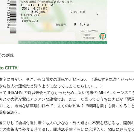
日)の参戦。
to CITTA’
友宅に向かい、そこからは盟友の運転で川崎へGo。（運転する気満々だった
やら他人の運転だと酔うようになってしまったらしい…。）
って IHSAHN の時以来会ってなかったため、近い将来の METAL シーンのこ
何とか大師が変にアジアンな建物であーだこーだ言ってるうちにナビが「駅
のこと。適当な駐車場に駐めて、近くの駅ビル？で時間を潰すも特にやるこ
場所確認へ。
遠回りして会場付近に着くも人の少なさ・列の短さに不安を感じるも、開演
くの喫茶店で軽食＆時間潰し。開演10分前くらいに会場入り。物販に列もな