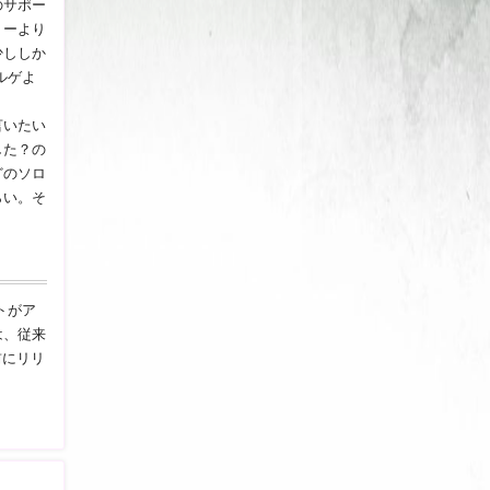
のサポー
ミーより
少ししか
ルゲよ
言いたい
した？の
どのソロ
らい。そ
トがア
は、従来
前にリリ