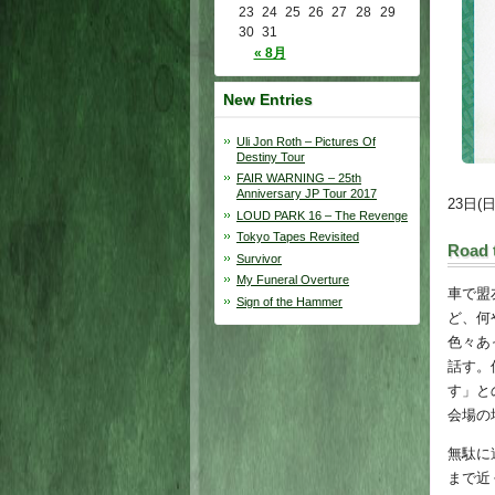
23
24
25
26
27
28
29
30
31
« 8月
New Entries
Uli Jon Roth – Pictures Of
Destiny Tour
FAIR WARNING – 25th
Anniversary JP Tour 2017
23日(
LOUD PARK 16 – The Revenge
Tokyo Tapes Revisited
Road 
Survivor
My Funeral Overture
車で盟
Sign of the Hammer
ど、何
色々あ
話す。
す」と
会場の
無駄に
まで近