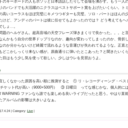
トのキーボードの人もボソッと日本語話したりして会場を沸かす。もう一人
リのバンドでも大活躍のニクラスはベストサポート賞を上げたいくらい。ト
の高いコーラスをほぼ完璧にキメつつギターも完璧。ソロ・パートはほんの
たけど、アンディのパートは彼に任せてもよかったのでは？ どう考えてもヘ
でしょ…。
問題のヘルゲさん。超高音域の天空フレーズ弾きまくりで良かった。。。と
なんかもう自分の世界ドップリなのか、趣向が変わってしまったのか、骨折
なのか分からないけど綺麗で流れるような音運びが失われてるような。正直
もどこかしっくり来ない感が。原曲通りに弾いたとこあった？と聞きたいく
た目はもう少し気を使って欲しい。少しはウレを見習おうよ。
め
宜しくなかった原因を高い順に推測すると ① リ・レコーディーング・ベス
 チケット代が高い（9000+500円） ③ 日曜日 ってな感じかな。個人的に
AIR WARNING ファンなら誰でも楽しめる良いライブだったと思う。やはり直
たアルバムの影響は大きいよなぁ。
17.4.24 | Category:
Live
|