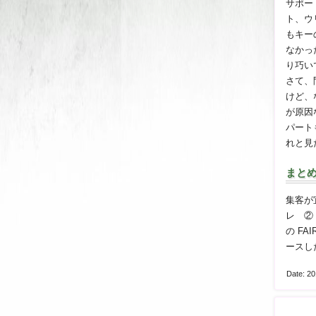
サポー
ト、ウ
もキー
なかっ
り巧い
さて、
けど、
が原因
パート
れと見
まと
集客が
レ ②
の F
ースし
Date: 20