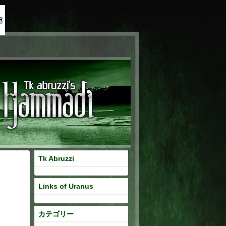
Nag Hammadi
Tk Abruzzi
Links of Uranus
カテゴリー