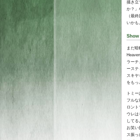
掻き立
か？」
（最終
いかも
Show
まだ暗
Hea
ラーチ
ーステ
スキヤ
をもっ
トミー
フルな
ロント
ウレは
してる
お笑い
ス振っ