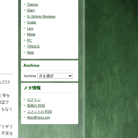
Classic
Diary
G-Strings Reviews
Guitar
Live
Metal
PC
TRtULG
Web
Archive
Archive
んだけ
メタ情報
と等を
ログイン
周辺で
投稿の
RSS
ともなく
コメントの
RSS
WordPress.org
ギリギリ
く不安を